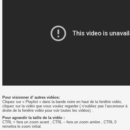
Pour visionner d’ autres vidéos:
Cliquez sur « Playlist » dans la bande noire en haut de la fenêtre vidéo,
cliquez sur la vidéo que vous voulez regarder ( n’oubliez pas l’ascenseur à
droite de la fenêtre vidéo pour voir toutes les vidéos) .
Pour agrandir la taille de la vidéo :
CTRL + fera un zoom avant , CTRL – fera un zoom arrière , CTRL 0
remettra le zoom initial.