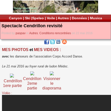
Canyon
|
Ski
|
Speleo
|
Voile
|
Autres
|
Données
|
Musica
Spectacle Cendrillon revisité
Posted by
paspav
in
Autres
,
Conditions rencontrées
on 22 mai 2016
MES PHOTOS
et
MES VIDEOS :
avec
les danseurs de l’association Corps Accord Danse.
Le 21 mai 2016 au foyer rural de ludon Médoc.
Cendrillon
Visionner
Cendrillon
2eme
le
1ere partie
partie
diaporama
Vidéo :