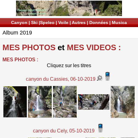
Canyon
|
Ski
|
Speleo
|
Voile
|
Autres
|
Données
|
Musica
Album 2019
MES PHOTOS
et
MES VIDEOS :
MES PHOTOS :
Cliquez sur les titres
canyon du Cassies, 06-10-2019
canyon du Cely, 05-10-2019