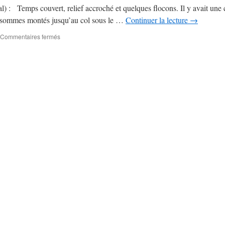
) : Temps couvert, relief accroché et quelques flocons. Il y avait une 
s sommes montés jusqu’au col sous le …
Continuer la lecture
→
Commentaires fermés
sur
Ski
de
rando
(2001-
1999)