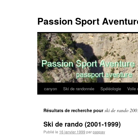
Passion Sport Aventur
canyon
Ski de randonnée
Spéléologie
Voile 
Aller
au
ski de rando 200
Résultats de recherche pour
contenu
Ski de rando (2001-1999)
Publié le
16 janvier 1999
par
paspav