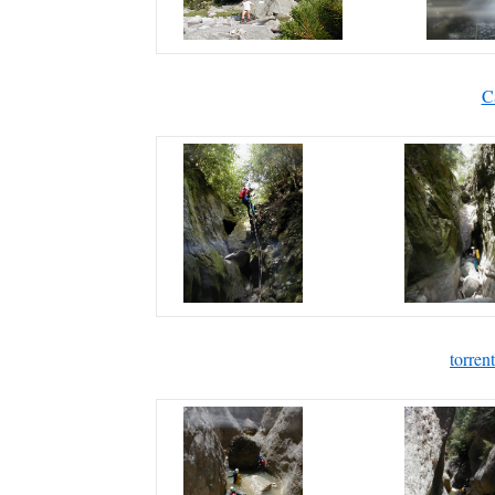
C
torren