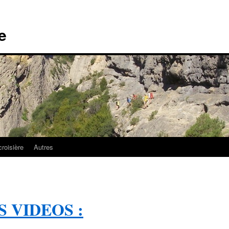
e
croisière
Autres
 VIDEOS :