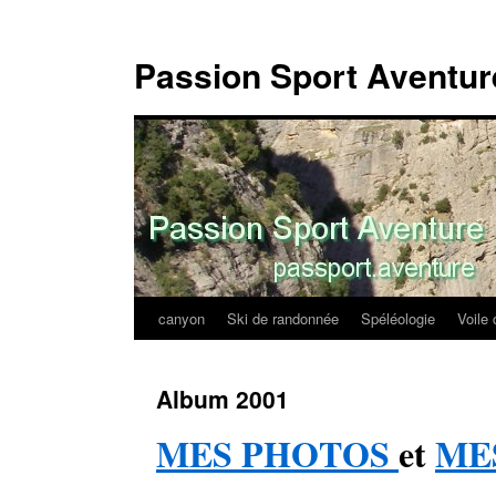
Passion Sport Aventur
canyon
Ski de randonnée
Spéléologie
Voile 
Aller
au
Album 2001
contenu
MES PHOTOS
et
MES