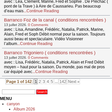
avec : Léa, Clément, Marine, Fred et Sophie . De Préchac (
pont de la Trave ) à Aire de Caussarieu. Pas beaucoup
d’eau mais
...Continue Reading
Barranco Foz de la canal ( conditions rencontrées )
13 juillet 2026.
0 Comments
avec : Lisa, Amandine, Frédéric, Natalia, Patrick, Marine,
Alain, Fred et Soph Débit normal pour la saison. Toujours
aussi beau et spectaculaire. Vidéo Visionner
l’album
...Continue Reading
Barranco Trigoniero ( conditions rencontrées )
13 juillet 2026.
0 Comments
avec : Lisa, Frédéric, Natalia, Patrick, Alain et Fred Débit
moyen – haut pour la saison. Du monde, pas mal de pros
car équipé avec
...Continue Reading
Page 1 of 142:
1
2
3
4
5
...
142
Next »
MENU
canyon
Album 2026