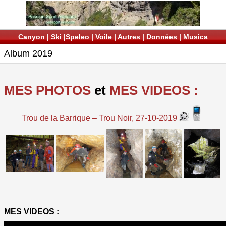
Canyon
|
Ski
|
Speleo
|
Voile
|
Autres
|
Données
|
Musica
Album 2019
MES PHOTOS
et
MES VIDEOS :
Trou de la Barrique – Trou Noir, 27-10-2019
MES VIDEOS :