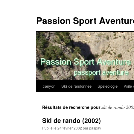
Passion Sport Aventur
canyon
Ski de randonnée
Spéléologie
Voile 
Aller
au
ski de rando 200
Résultats de recherche pour
contenu
Ski de rando (2002)
Publié le
24 février 2002
par
paspav