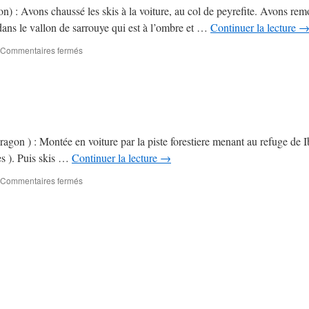
) : Avons chaussé les skis à la voiture, au col de peyrefite. Avons rem
ns le vallon de sarrouye qui est à l’ombre et …
Continuer la lecture
Commentaires fermés
sur
Ski
de
rando
(2002)
ragon ) : Montée en voiture par la piste forestiere menant au refuge de 
es ). Puis skis …
Continuer la lecture
→
Commentaires fermés
sur
Ski
de
rando
(2002)