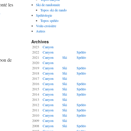
onté les
Ski de randonnée
Topos ski de rando
→
Spéléologie
Topos spéléo
Voile-croisière
Autres
Archives
2023
Canyon
2022
Canyon
Spéléo
2021
Canyon
Ski
Spéléo
Ibon de
2020
Canyon
2019
Canyon
Ski
Spéléo
2018
Canyon
Ski
Spéléo
2017
Canyon
Ski
2016
Canyon
Ski
Spéléo
2015
Canyon
Ski
Spéléo
2014
Canyon
Ski
Spéléo
2013
Canyon
Ski
2012
Canyon
Ski
Spéléo
2011
Canyon
Ski
Spéléo
2010
Canyon
Ski
Spéléo
2009
Canyon
Ski
2008
Canyon
Ski
Spéléo