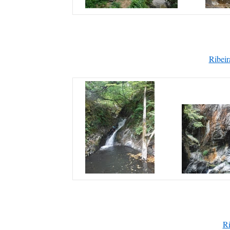
Ribeir
Ri