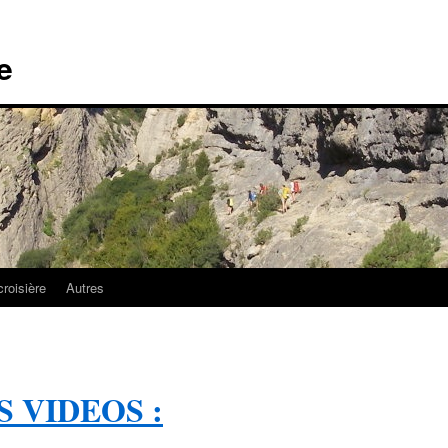
e
croisière
Autres
 VIDEOS :