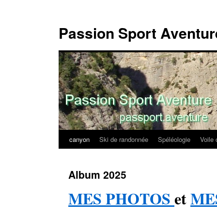
Passion Sport Aventur
canyon
Ski de randonnée
Spéléologie
Voile 
Aller
au
Album 2025
contenu
MES PHOTOS
et
MES