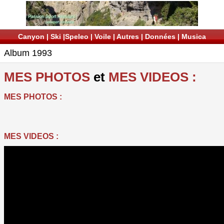
Canyon
|
Ski
|
Speleo
|
Voile
|
Autres
|
Données
|
Musica
Album 1993
MES PHOTOS
et
MES VIDEOS :
MES PHOTOS :
MES VIDEOS :