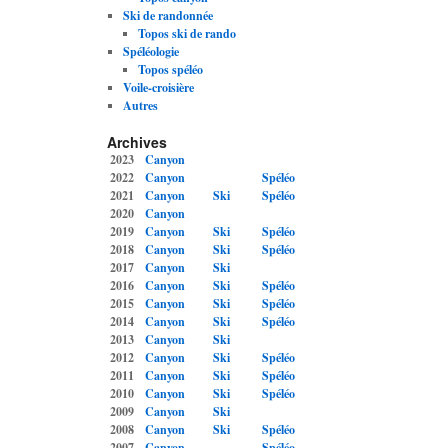
Ski de randonnée
Topos ski de rando
Spéléologie
Topos spéléo
Voile-croisière
Autres
Archives
2023
Canyon
2022
Canyon
Spéléo
2021
Canyon
Ski
Spéléo
2020
Canyon
2019
Canyon
Ski
Spéléo
2018
Canyon
Ski
Spéléo
2017
Canyon
Ski
2016
Canyon
Ski
Spéléo
2015
Canyon
Ski
Spéléo
2014
Canyon
Ski
Spéléo
2013
Canyon
Ski
2012
Canyon
Ski
Spéléo
2011
Canyon
Ski
Spéléo
2010
Canyon
Ski
Spéléo
2009
Canyon
Ski
2008
Canyon
Ski
Spéléo
2007
Canyon
Spéléo