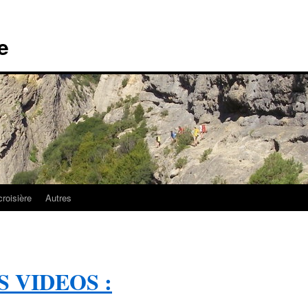
e
croisière
Autres
 VIDEOS :