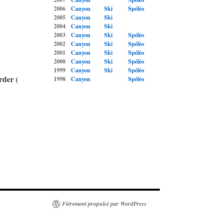
2006
Canyon
Ski
Spéléo
2005
Canyon
Ski
2004
Canyon
Ski
2003
Canyon
Ski
Spéléo
2002
Canyon
Ski
Spéléo
2001
Canyon
Ski
Spéléo
2000
Canyon
Ski
Spéléo
1999
Canyon
Ski
Spéléo
rder (
1998
Canyon
Spéléo
Fièrement propulsé par WordPress