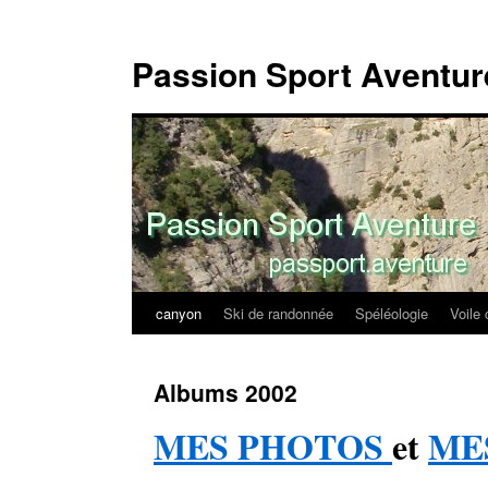
Passion Sport Aventur
canyon
Ski de randonnée
Spéléologie
Voile 
Aller
au
Albums 2002
contenu
MES PHOTOS
et
MES