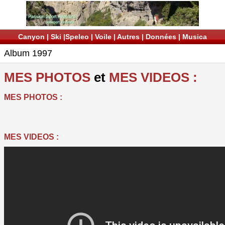
Canyon
|
Ski
|
Speleo
|
Voile
|
Autres
|
Données
|
Musica
Album 1997
MES PHOTOS
et
MES VIDEOS :
MES PHOTOS :
MES VIDEOS :