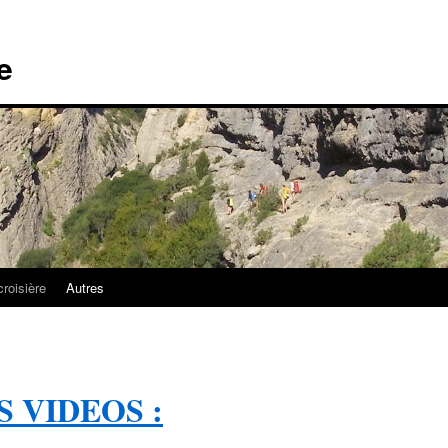
e
croisière
Autres
 VIDEOS :