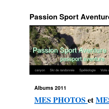
Passion Sport Aventur
canyon
Ski de randonnée
Spéléologie
Voile 
Aller
au
Albums 2011
contenu
MES PHOTOS
et
MES