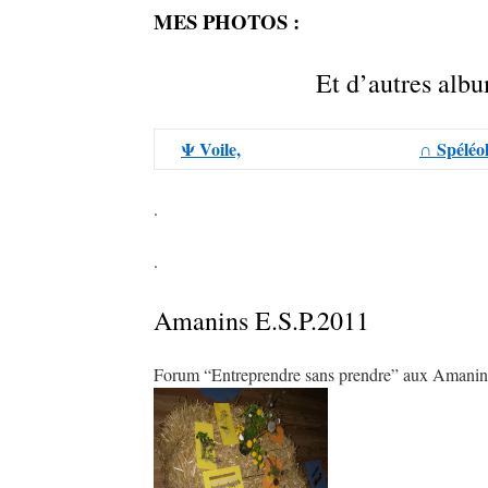
MES PHOTOS :
Et d’autres album
Ψ Voile,
∩ Spéléol
.
.
Amanins E.S.P.2011
Forum “Entreprendre sans prendre” aux Amanins