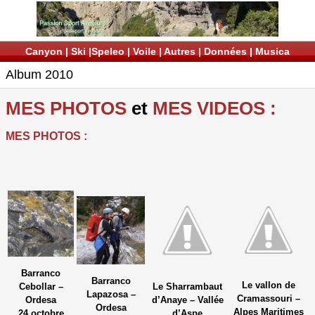
Canyon
|
Ski
|
Speleo
|
Voile
|
Autres
|
Données
|
Musica
Album 2010
MES PHOTOS
et
MES VIDEOS :
MES PHOTOS :
Barranco
Barranco
Le vallon de
Cebollar –
Le Sharrambaut
Lapazosa –
Cramassouri –
Ordesa
d’Anaye – Vallée
Ordesa
Alpes Maritimes
24 octobre
d’Aspe