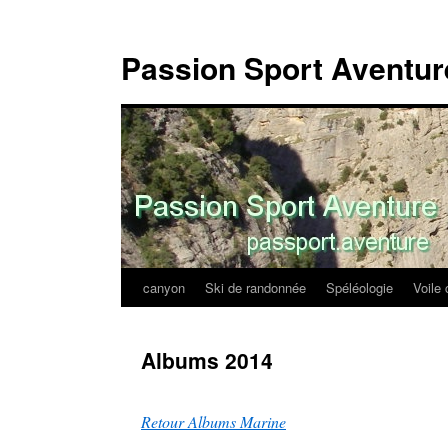
Passion Sport Aventur
canyon
Ski de randonnée
Spéléologie
Voile 
Aller
au
Albums 2014
contenu
Retour Albums Marine