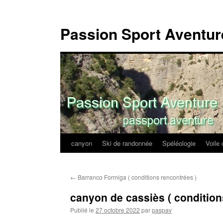
Passion Sport Aventur
canyon
Ski de randonnée
Spéléologie
Voile 
Aller
au
←
Barranco Formiga ( conditions rencontrées )
contenu
canyon de cassiès ( condition
Publié le
27 octobre 2022
par
paspav