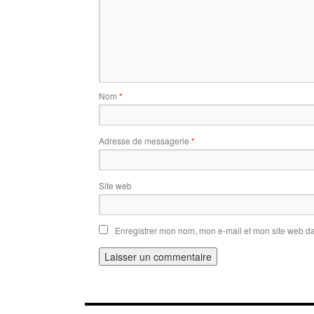
Nom
*
Adresse de messagerie
*
Site web
Enregistrer mon nom, mon e-mail et mon site web d