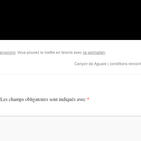
anyoning
. Vous pouvez le mettre en favoris avec
ce permalien
.
Canyon de Aguare ( conditions rencon
*
Les champs obligatoires sont indiqués avec