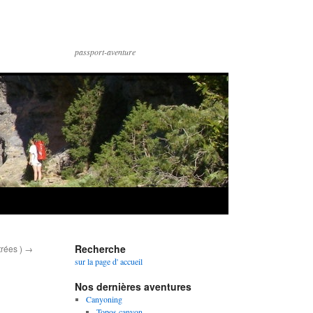
passport-aventure
Recherche
trées )
→
sur la page d' accueil
Nos dernières aventures
Canyoning
Topos canyon