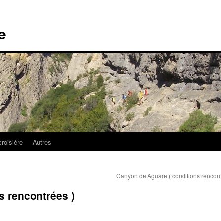
e
croisière
Autres
Canyon de Aguare ( conditions rencon
s rencontrées )