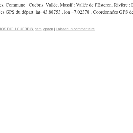
s. Commune : Cuebris. Vallée, Massif : Vallée de l’Esteron. Rivière : 
ées GPS du départ :lat=43.88753 . lon =7.02378 . Coordonnées GPS d
ROS RIOU CUEBRIS
,
cam
,
cpaca
|
Laisser un commentaire