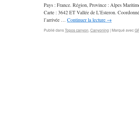
Pays : France. Région, Province : Alpes Maritime
Carte : 3642 ET Vallée de L’Esteron. Coordonn
l’arrivée …
Continuer la lecture
→
Publié dans
Topos canyon
,
Canyoning
|
Marqué avec
G