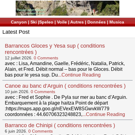
Canyon
|
Ski
|
Speleo
|
Voile
|
Autres
|
Données
|
Musica
Latest Post
Barrancos Gloces y Yesa sup ( conditions
rencontrées )
12 juillet 2026.
0 Comments
avec : Lisa, Amandine, Gaelle, Frédéric, Natalia, Patrick,
Alain, et Fred. Débit normal – bas pour le Gloces. Débit
bas pour le yesa sup. Du
...Continue Reading
Canoe au banc d’Arguin ( conditions rencontrées )
10 juin 2026.
0 Comments
avec : Fred et Sophie . De Pyla sur mer au banc d’Arguin.
Embarquement à la plage haitza Point de départ
:https://maps.app.goo.gl/nEVexEW8SGwvkW779
coordonnées : 44.60706323248823,
...Continue Reading
Barranco de Chinipi ( conditions rencontrées )
6 juin 2026.
0 Comments