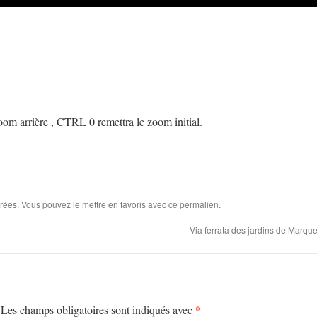
m arrière , CTRL 0 remettra le zoom initial.
trées
. Vous pouvez le mettre en favoris avec
ce permalien
.
Via ferrata des jardins de Marq
*
Les champs obligatoires sont indiqués avec