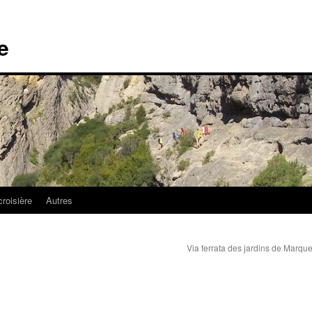
e
croisière
Autres
Via ferrata des jardins de Marq