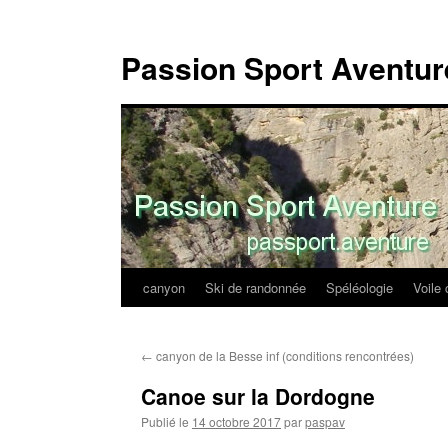
Passion Sport Aventur
canyon
Ski de randonnée
Spéléologie
Voile 
Aller
au
←
canyon de la Besse inf (conditions rencontrées)
contenu
Canoe sur la Dordogne
Publié le
14 octobre 2017
par
paspav