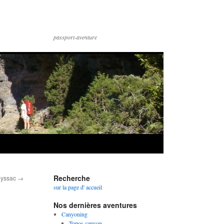
passport-aventure
Recherche
ueyssac
→
sur la page d' accueil
Nos dernières aventures
Canyoning
Topos canyon