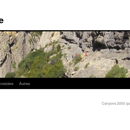
e
croisière
Autres
Canyons 2000 (p