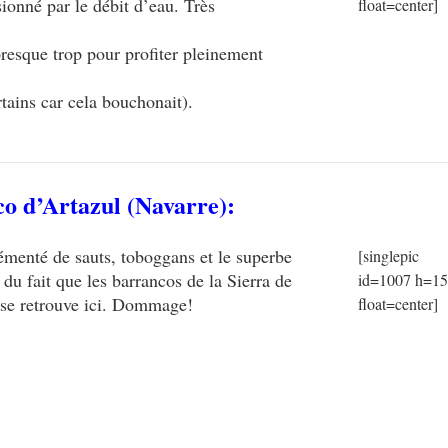
ionné par le débit d’eau. Très
float=center]
resque trop pour profiter pleinement
tains car cela bouchonait).
co d’Artazul
(Navarre):
émenté de sauts, toboggans et le superbe
[singlepic
 du fait que les barrancos de la Sierra de
id=1007 h=1
e se retrouve ici. Dommage!
float=center]