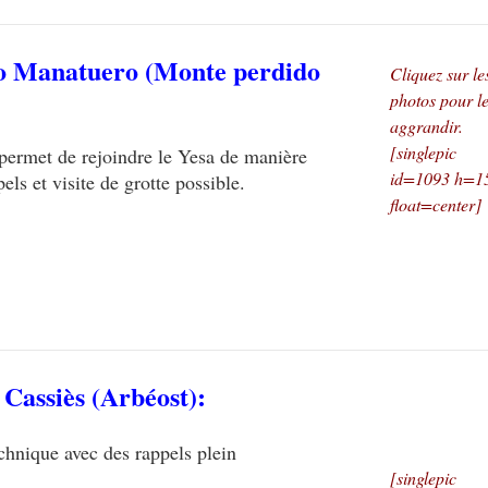
nco Manatuero
(Monte perdido
Cliquez sur le
photos pour l
aggrandir.
[singlepic
 permet de rejoindre le Yesa de manière
id=1093 h=1
ls et visite de grotte possible.
float=center]
 Cassiès
(Arbéost):
echnique avec des rappels plein
[singlepic