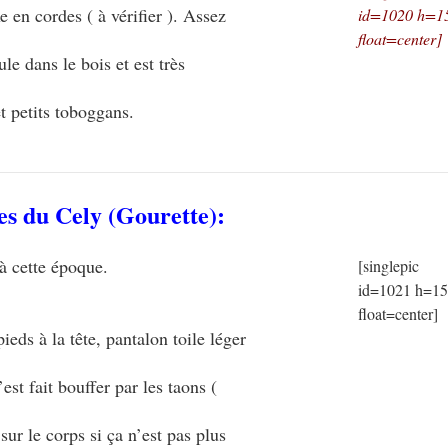
e en cordes ( à vérifier ). Assez
id=1020 h=1
float=center]
le dans le bois et est très
t petits toboggans.
es du Cely
(Gourette):
à cette époque.
[singlepic
id=1021 h=1
float=center]
eds à la tête, pantalon toile léger
est fait bouffer par les taons (
sur le corps si ça n’est pas plus