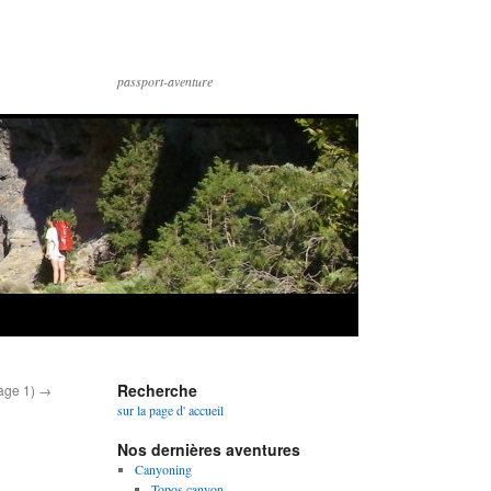
passport-aventure
Recherche
age 1)
→
sur la page d' accueil
Nos dernières aventures
Canyoning
Topos canyon