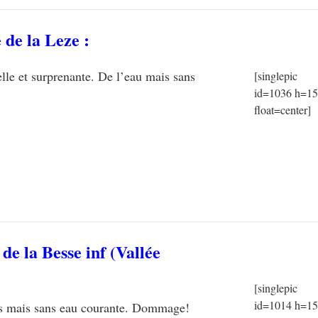
 de la Leze
:
elle et surprenante. De l’eau mais sans
[singlepic
id=1036 h=1
float=center]
de la Besse inf
(Vallée
[singlepic
id=1014 h=1
les mais sans eau courante. Dommage!