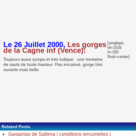
Le 26 Juillet 2000,
Les gorges
[singlepic
id=1016
de la Cagne inf (Vence):
h=150
float=center]
Toujours aussi sympa et très ludique : une trentaine
de sauts de toute hauteur. Pas encaissé, gorge très
ouverte mais belle.
Related Posts
Gargantas de Sallena ( conditions rencontrées )