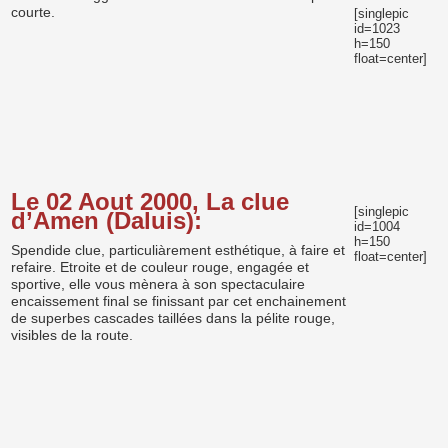
courte.
[singlepic
id=1023
h=150
float=center]
Le 02 Aout 2000, La clue
[singlepic
d’Amen (Daluis):
id=1004
h=150
Spendide clue, particuliàrement esthétique, à faire et
float=center]
refaire. Etroite et de couleur rouge, engagée et
sportive, elle vous mènera à son spectaculaire
encaissement final se finissant par cet enchainement
de superbes cascades taillées dans la pélite rouge,
visibles de la route.