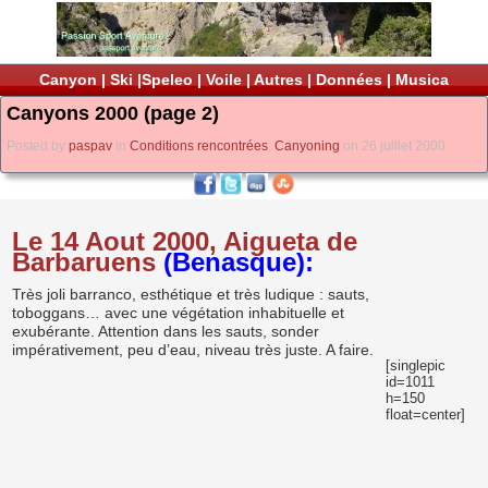
Canyon
|
Ski
|
Speleo
|
Voile
|
Autres
|
Données
|
Musica
Canyons 2000 (page 2)
Posted by
paspav
in
Conditions rencontrées
,
Canyoning
on 26 juillet 2000
Le 14 Aout 2000, Aigueta de
Barbaruens
(Benasque):
Très joli barranco, esthétique et très ludique : sauts,
toboggans… avec une végétation inhabituelle et
exubérante. Attention dans les sauts, sonder
impérativement, peu d’eau, niveau très juste. A faire.
[singlepic
id=1011
h=150
float=center]