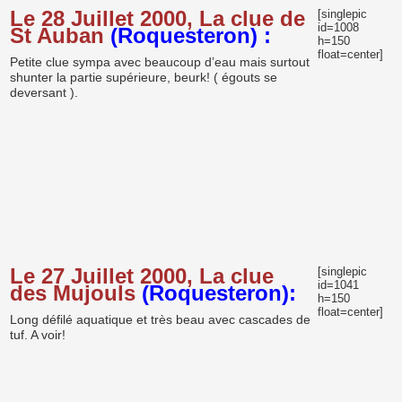
Le 28 Juillet 2000, La clue de
[singlepic
id=1008
St Auban
(Roquesteron) :
h=150
float=center]
Petite clue sympa avec beaucoup d’eau mais surtout
shunter la partie supérieure, beurk! ( égouts se
deversant ).
Le 27 Juillet 2000, La clue
[singlepic
id=1041
des Mujouls
(Roquesteron):
h=150
float=center]
Long défilé aquatique et très beau avec cascades de
tuf. A voir!