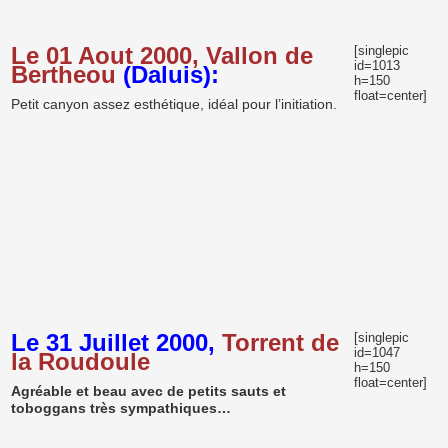
Le 01 Aout 2000, Vallon de
[singlepic
id=1013
Bertheou
(Daluis):
h=150
float=center]
Petit canyon assez esthétique, idéal pour l’initiation.
Le 31 Juillet 2000,
Torrent de
[singlepic
id=1047
la Roudoule
h=150
float=center]
Agréable et beau avec de petits sauts et
toboggans très sympathiques…