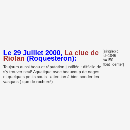
Le 29 Juillet 2000,
La clue de
[singlepic
id=1046
Riolan
(Roquesteron):
h=150
float=center]
Toujours aussi beau et réputation justifiée : difficile de
s’y trouver seul! Aquatique avec beaucoup de nages
et quelques petits sauts : attention à bien sonder les
vasques ( que de rochers!).