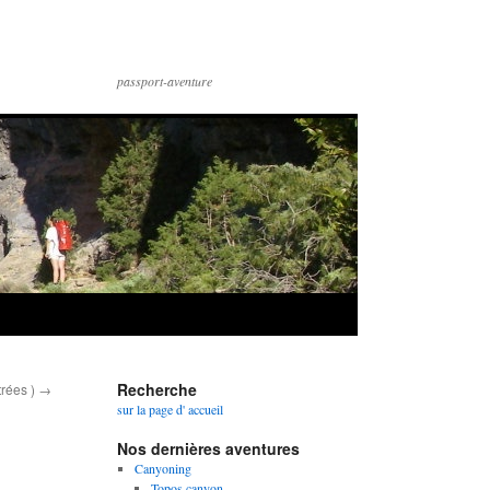
passport-aventure
Recherche
trées )
→
sur la page d' accueil
Nos dernières aventures
Canyoning
Topos canyon