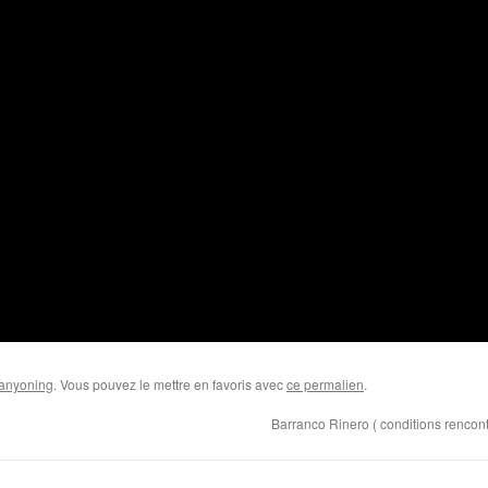
anyoning
. Vous pouvez le mettre en favoris avec
ce permalien
.
Barranco Rinero ( conditions rencon