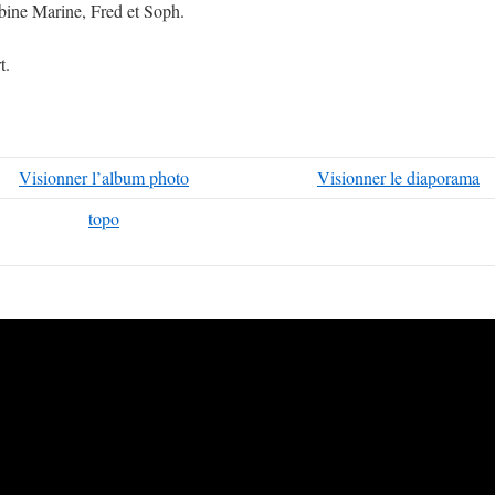
Sabine Marine, Fred et Soph.
t.
Visionner l’album photo
Visionner le diaporama
topo