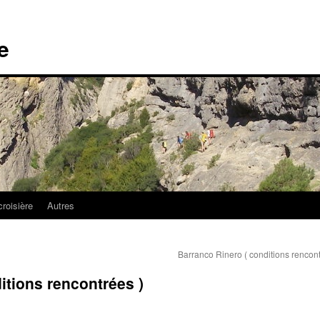
e
croisière
Autres
Barranco Rinero ( conditions rencon
itions rencontrées )