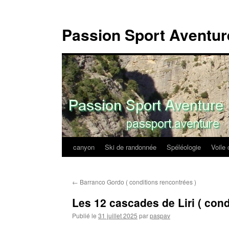
Passion Sport Aventur
canyon
Ski de randonnée
Spéléologie
Voile 
Aller
au
←
Barranco Gordo ( conditions rencontrées )
contenu
Les 12 cascades de Liri ( cond
Publié le
31 juillet 2025
par
paspav