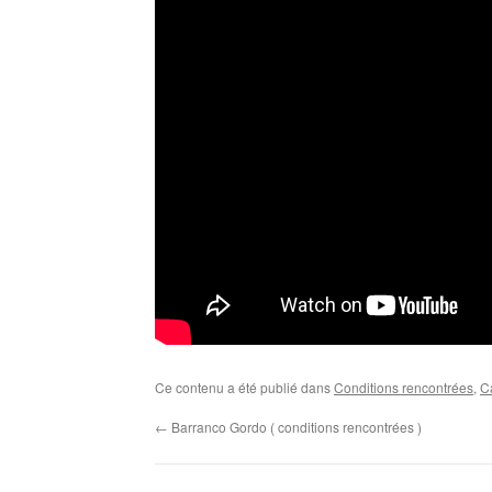
Ce contenu a été publié dans
Conditions rencontrées
,
C
←
Barranco Gordo ( conditions rencontrées )