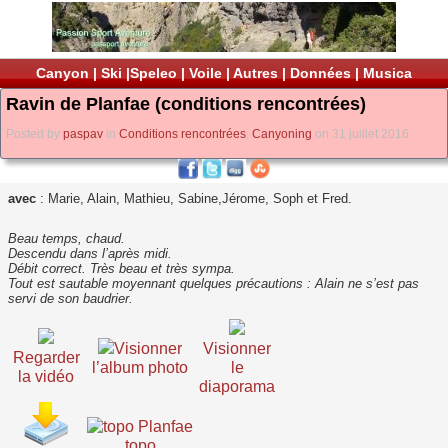
Canyon
|
Ski
|
Speleo
|
Voile
|
Autres
|
Données
|
Musica
Ravin de Planfae (conditions rencontrées)
Posted by
paspav
in
Conditions rencontrées
,
Canyoning
on 31 juillet 2016
avec
: Marie, Alain, Mathieu, Sabine,Jérome, Soph et Fred.
Beau temps, chaud.
Descendu dans l’après midi.
Débit correct. Très beau et très sympa.
Tout est sautable moyennant quelques précautions : Alain ne s’est pas
servi de son baudrier.
Visionner
Visionner
Regarder
l’album photo
le
la vidéo
diaporama
topo