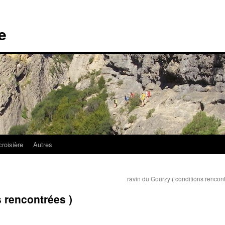
e
croisière
Autres
ravin du Gourzy ( conditions rencon
s rencontrées )