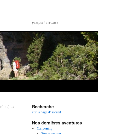
passport-aventure
Recherche
trées )
→
sur la page d' accueil
Nos dernières aventures
Canyoning
Topos canyon