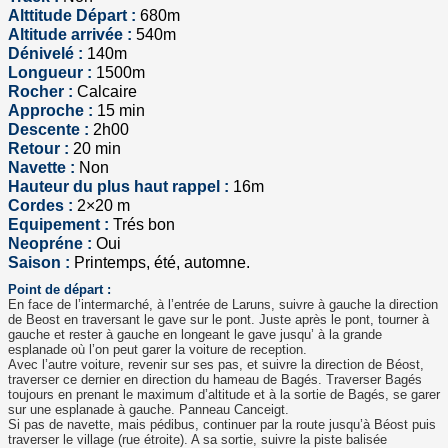
Alttitude Départ :
680m
Altitude arrivée :
540m
Dénivelé :
140m
Longueur :
1500m
Rocher :
Calcaire
Approche :
15 min
Descente :
2h00
Retour :
20 min
Navette :
Non
Hauteur du plus haut rappel :
16m
Cordes :
2×20 m
Equipement :
Trés bon
Neopréne :
Oui
Saison :
Printemps, été, automne.
Point de départ :
En face de l’intermarché, à l’entrée de Laruns, suivre à gauche la direction
de Beost en traversant le gave sur le pont. Juste après le pont, tourner à
gauche et rester à gauche en longeant le gave jusqu’ à la grande
esplanade où l’on peut garer la voiture de reception.
Avec l’autre voiture, revenir sur ses pas, et suivre la direction de Béost,
traverser ce dernier en direction du hameau de Bagés. Traverser Bagés
toujours en prenant le maximum d’altitude et à la sortie de Bagés, se garer
sur une esplanade à gauche. Panneau Canceigt.
Si pas de navette, mais pédibus, continuer par la route jusqu’à Béost puis
traverser le village (rue étroite). A sa sortie, suivre la piste balisée