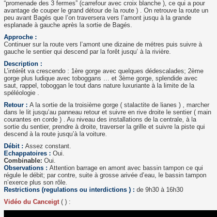
“promenade des 3 fermes” (carrefour avec croix blanche ), ce qui a pour
avantage de couper le grand détour de la route ) . On retrouve la route un
peu avant Bagés que l’on traversera vers l’amont jusqu à la grande
esplanade à gauche après la sortie de Bagés.
Approche :
Continuer sur la route vers l’amont une dizaine de métres puis suivre à
gauche le sentier qui descend par la forêt jusqu’ à la rivière.
Description :
L’intérêt va crescendo : 1ère gorge avec quelques dédescalades; 2ème
gorge plus ludique avec toboggans … et 3ème gorge, splendide avec
saut, rappel, toboggan le tout dans nature luxuriante à la limite de la
spéléologie .
Retour :
A la sortie de la troisième gorge ( stalactite de lianes ) , marcher
dans le lit jusqu’au panneau retour et suivre en rive droite le sentier ( main
courantes en corde ) . Au niveau des installations de la centrale, à la
sortie du sentier, prendre à droite, traverser la grille et suivre la piste qui
descend à la route jusqu’à la voiture.
Débit :
Assez constant.
Echappatoires :
Oui.
Combinable:
Oui.
Observations :
Attention barrage en amont avec bassin tampon ce qui
régule le débit; par contre, suite à grosse arivée d’eau, le bassin tampon
n’exerce plus son rôle.
Restrictions (regulations ou interdictions ) :
de 9h30 à 16h30
Vidéo du Canceigt
( ) :