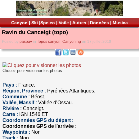
Canyon
|
Ski
|
Speleo
|
Voile
|
Autres
|
Données
|
Musica
Ravin du Canceigt (topo)
Posted by
paspav
in
Topos canyon
,
Canyoning
on 17 juillet 2010
Cliquez pour visionner les photos
Pays :
France.
Région, Province :
Pyrénées Atlantiques.
Commune :
Béost.
Vallée, Massif :
Vallée d’Ossau.
Riviére :
Canceigt.
Carte :
IGN 1546 ET
Coordonnées GPS du départ :
Coordonnées GPS de l’arrivée :
Waypoints :
Non
Track :
Non