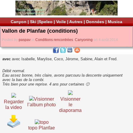
Canyon
|
Ski
|
Speleo
|
Voile
|
Autres
|
Données
|
Musica
Vallon de Planfae (conditions)
Posted by
paspav
in
Conditions rencontrées
,
Canyoning
on 4 août 2014
avec
avec Isabelle, Marylise, Coco, Jérome, Sabine, Alain et Fred.
Débit normal.
Eau assez bonne, très claire, avons parcouru la descente uniquement
avec la bas de la combi.
Très bien pour une reprise. 4 ans pour certaines 🙂
Visionner
Visionner
Regarder
l’album photo
le
la video
diaporama
topo Planfae