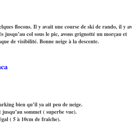
lques flocons. Il y avait une course de ski de rando, il y av
jusqu’au col sous le pic, avons grignotté un morçau et
e de visibilité. Bonne neige à la descente.
nca
rking bien qu’il ya ait peu de neige.
 jusqu’au sommet ( superbe vue).
égal ( 5 à 10cm de fraîche).