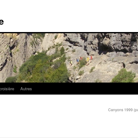
e
croisière
Autres
Canyons 1999 (p