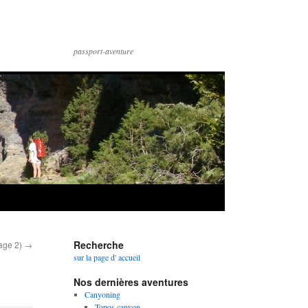
passport-aventure
Recherche
age 2)
→
sur la page d' accueil
Nos dernières aventures
Canyoning
Topos canyon