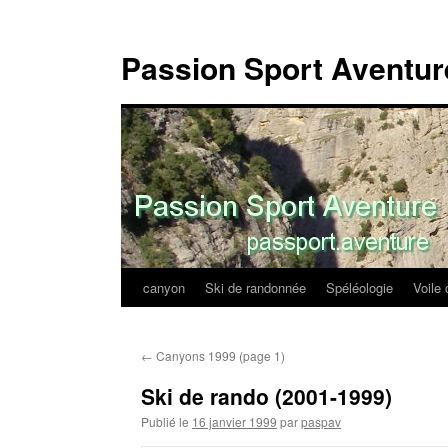
Passion Sport Aventur
canyon
Ski de randonnée
Spéléologie
Voile 
Aller
au
←
Canyons 1999 (page 1)
contenu
Ski de rando (2001-1999)
Publié le
16 janvier 1999
par
paspav