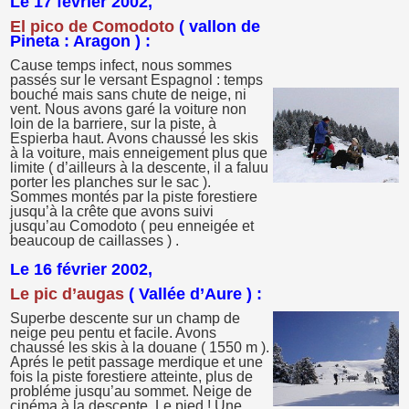
Le 17 février 2002,
El pico de Comodoto
( vallon de
Pineta : Aragon ) :
Cause temps infect, nous sommes
passés sur le versant Espagnol : temps
bouché mais sans chute de neige, ni
vent. Nous avons garé la voiture non
loin de la barriere, sur la piste, à
Espierba haut. Avons chaussé les skis
à la voiture, mais enneigement plus que
limite ( d’ailleurs à la descente, il a faluu
porter les planches sur le sac ).
Sommes montés par la piste forestiere
jusqu’à la crête que avons suivi
jusqu’au Comodoto ( peu enneigée et
beaucoup de caillasses ) .
Le 16 février 2002,
Le pic d’augas
( Vallée d’Aure ) :
Superbe descente sur un champ de
neige peu pentu et facile. Avons
chaussé les skis à la douane ( 1550 m ).
Aprés le petit passage merdique et une
fois la piste forestiere atteinte, plus de
probléme jusqu’au sommet. Neige de
cinéma à la descente. Le pied ! Une