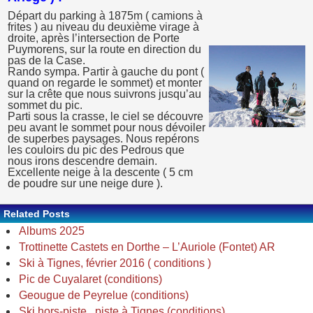
Départ du parking à 1875m ( camions à
frites ) au niveau du deuxième virage à
droite, après l’intersection de Porte
Puymorens, sur la route en direction du
pas de la Case.
Rando sympa. Partir à gauche du pont (
quand on regarde le sommet) et monter
sur la crête que nous suivrons jusqu’au
sommet du pic.
Parti sous la crasse, le ciel se découvre
peu avant le sommet pour nous dévoiler
de superbes paysages. Nous repérons
les couloirs du pic des Pedrous que
nous irons descendre demain.
Excellente neige à la descente ( 5 cm
de poudre sur une neige dure ).
Related Posts
Albums 2025
Trottinette Castets en Dorthe – L’Auriole (Fontet) AR
Ski à Tignes, février 2016 ( conditions )
Pic de Cuyalaret (conditions)
Geougue de Peyrelue (conditions)
Ski hors-piste , piste à Tignes (conditions)