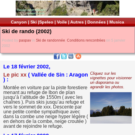
Canyon
|
Ski
|
Speleo
|
Voile
|
Autres
|
Données
|
Musica
Ski de rando (2002)
Posted by
paspav
in
Ski de randonnée
,
Conditions rencontrées
on 5 janvier
2002
Le 18 février 2002,
Cliquez sur les
Le pic xx
( Vallée de Sin : Aragon
vignettes pour visionner
) :
un diaporama ou
agrandir les photos.
Montée en voiture par la piste forestiere
menant au refuge de Ibon de plan
jusqu’à l’altitude de 1550m ( avec les
chaînes ). Puis skis jusqu’au refuge et
vers le sommet de xxx. Descente par
une petite combe sympathique avec
dans la combe une neige hyper légère (
en dehors de la combe, neige croutée )
avant de rejoindre le refuge.