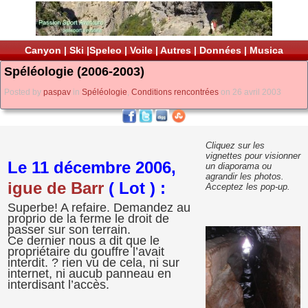
Canyon
|
Ski
|
Speleo
|
Voile
|
Autres
|
Données
|
Musica
Spéléologie (2006-2003)
Posted by
paspav
in
Spéléologie
,
Conditions rencontrées
on 26 avril 2003
Cliquez sur les
vignettes pour visionner
Le 11 décembre 2006,
un diaporama ou
agrandir les photos.
igue de Barr
( Lot ) :
Acceptez les pop-up.
Superbe! A refaire. Demandez au
proprio de la ferme le droit de
passer sur son terrain.
Ce dernier nous a dit que le
propriétaire du gouffre l’avait
interdit. ? rien vu de cela, ni sur
internet, ni aucub panneau en
interdisant l’accès.