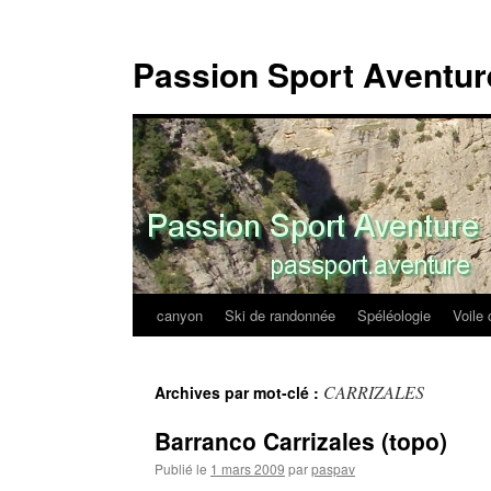
Passion Sport Aventur
canyon
Ski de randonnée
Spéléologie
Voile 
Aller
au
CARRIZALES
Archives par mot-clé :
contenu
Barranco Carrizales (topo)
Publié le
1 mars 2009
par
paspav