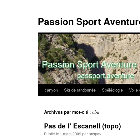
Passion Sport Aventur
canyon
Ski de randonnée
Spéléologie
Voile 
Aller
au
cba
Archives par mot-clé :
contenu
Pas de l’ Escanell (topo)
Publié le
1 mars 2009
par
paspav