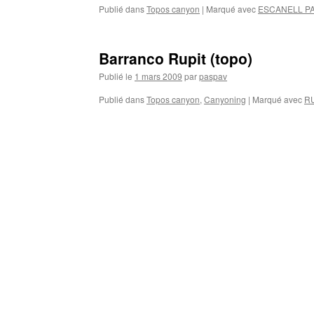
Publié dans
Topos canyon
|
Marqué avec
ESCANELL P
Barranco Rupit (topo)
Publié le
1 mars 2009
par
paspav
Publié dans
Topos canyon
,
Canyoning
|
Marqué avec
RU