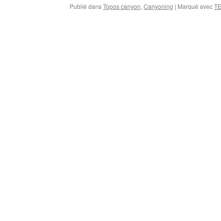
Publié dans
Topos canyon
,
Canyoning
|
Marqué avec
T