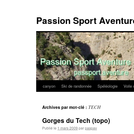
Passion Sport Aventur
canyon
Ski de randonnée
Spéléologie
Voile 
Aller
au
TECH
Archives par mot-clé :
contenu
Gorges du Tech (topo)
Publié le
1 mars 2009
par
paspav