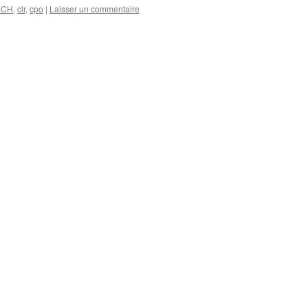
ECH
,
clr
,
cpo
|
Laisser un commentaire