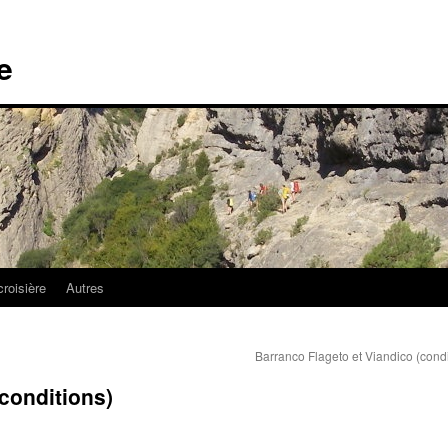
e
croisière
Autres
Barranco Flageto et Viandico (cond
conditions)