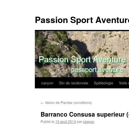
Passion Sport Aventur
canyon
Ski de randonnée
Spéléologie
Voile 
Aller
au
←
Vallon de Planfae (conditions)
contenu
Barranco Consusa superieur (
Publié le
15 août 2014
par
paspav