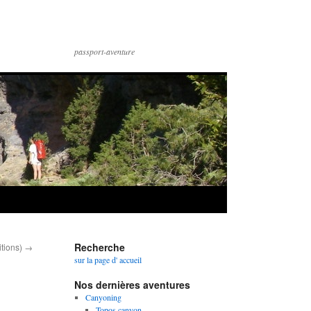
passport-aventure
Recherche
itions)
→
sur la page d' accueil
Nos dernières aventures
Canyoning
Topos canyon