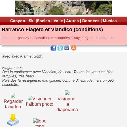
Canyon
|
Ski
|
Speleo
|
Voile
|
Autres
|
Données
|
Musica
Barranco Flageto et Viandico (conditions)
Posted by
paspav
in
Conditions rencontrées
,
Canyoning
on 16 août 2014
avec
avec Alain et Soph.
Flageto, sec.
Dès la confluence avec Viandico, de l’eau. Toutes les vasques bien
remplies, très beau.
Puis dès la résurgence, eau glacée, comme d’habitude mais un peu
blanchâtre.
Visionner
Visionner
Regarder
l’album photo
le
la video
diaporama
topo