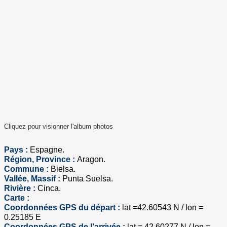
Cliquez pour visionner l'album photos
Pays :
Espagne.
Région, Province :
Aragon.
Commune :
Bielsa.
Vallée, Massif :
Punta Suelsa.
Rivière :
Cinca.
Carte :
Coordonnées GPS du départ :
lat =42.60543 N / lon =
0.25185 E
Coordonnées GPS de l’arrivée :
lat = 42.60277 N / lon =