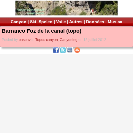
Canyon
|
Ski
|
Speleo
|
Voile
|
Autres
|
Données
|
Musica
Barranco Foz de la canal (topo)
Posted by
paspav
in
Topos canyon
,
Canyoning
on 15 juillet 2012