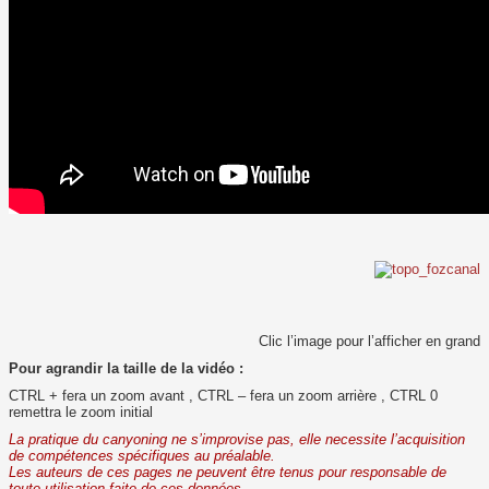
Clic l’image pour l’afficher en grand
Pour agrandir la taille de la vidéo :
CTRL + fera un zoom avant , CTRL – fera un zoom arrière , CTRL 0
remettra le zoom initial
La pratique du canyoning ne s’improvise pas, elle necessite l’acquisition
de compétences spécifiques au préalable.
Les auteurs de ces pages ne peuvent être tenus pour responsable de
toute utilisation faite de ces données .