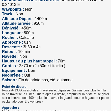
0.24013 E
Waypoints :
Non
Track :
Non
Alttitude Départ :
1400m
Altitude arrivée :
950m
Dénivelé :
450m
Longueur :
800m
Rocher :
Calcaire
Approche :
01h
Descente :
3h30 à 4h
Retour :
10 min
Navette :
Non
Hauteur du plus haut rappel :
70m
Cordes :
2×70 m (2 x50m si fractio )
Equipement :
Bon
Neoprène :
Oui
Saison :
Fin de printemps, été, automne.
Point de départ :
Route A-138 Ainsa-Bielsa, traverser et dépasser Salinas puis plus loin la
route traverse le Cinca. Juste après à droite, emprunter la piste et se garer
soit à l’entrée soit 100m plus loin, avant la grande courbe à gauche ( petite
esplanade pour 2-3 voitures).
Approche :