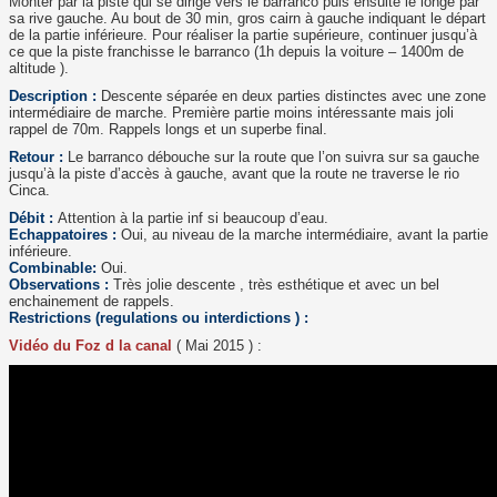
Monter par la piste qui se dirige vers le barranco puis ensuite le longe par
sa rive gauche. Au bout de 30 min, gros cairn à gauche indiquant le départ
de la partie inférieure. Pour réaliser la partie supérieure, continuer jusqu’à
ce que la piste franchisse le barranco (1h depuis la voiture – 1400m de
altitude ).
Description :
Descente séparée en deux parties distinctes avec une zone
intermédiaire de marche. Première partie moins intéressante mais joli
rappel de 70m. Rappels longs et un superbe final.
Retour :
Le barranco débouche sur la route que l’on suivra sur sa gauche
jusqu’à la piste d’accès à gauche, avant que la route ne traverse le rio
Cinca.
Débit :
Attention à la partie inf si beaucoup d’eau.
Echappatoires :
Oui, au niveau de la marche intermédiaire, avant la partie
inférieure.
Combinable:
Oui.
Observations :
Très jolie descente , très esthétique et avec un bel
enchainement de rappels.
Restrictions (regulations ou interdictions ) :
Vidéo du Foz d la canal
( Mai 2015 ) :