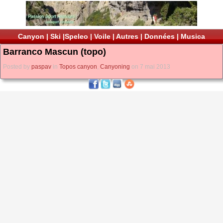
Canyon
|
Ski
|
Speleo
|
Voile
|
Autres
|
Données
|
Musica
Barranco Mascun (topo)
Posted by
paspav
in
Topos canyon
,
Canyoning
on 7 mai 2013