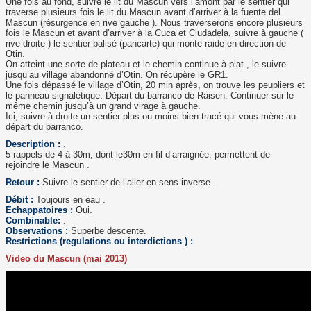
Une fois au fond, suivre le lit du Mascun vers l’amont par le sentier qui
traverse plusieurs fois le lit du Mascun avant d’arriver à la fuente del
Mascun (résurgence en rive gauche ). Nous traverserons encore plusieurs
fois le Mascun et avant d’arriver à la Cuca et Ciudadela, suivre à gauche (
rive droite ) le sentier balisé (pancarte) qui monte raide en direction de
Otin.
On atteint une sorte de plateau et le chemin continue à plat , le suivre
jusqu’au village abandonné d’Otin. On récupère le GR1.
Une fois dépassé le village d’Otin, 20 min après, on trouve les peupliers et
le panneau signalétique. Départ du barranco de Raisen. Continuer sur le
même chemin jusqu’à un grand virage à gauche.
Ici, suivre à droite un sentier plus ou moins bien tracé qui vous mène au
départ du barranco.
Description :
.
5 rappels de 4 à 30m, dont le30m en fil d’arraignée, permettent de
rejoindre le Mascun .
Retour :
Suivre le sentier de l’aller en sens inverse.
Débit :
Toujours en eau .
Echappatoires :
Oui.
Combinable:
.
Observations :
Superbe descente.
Restrictions (regulations ou interdictions ) :
Video du Mascun (mai 2013)