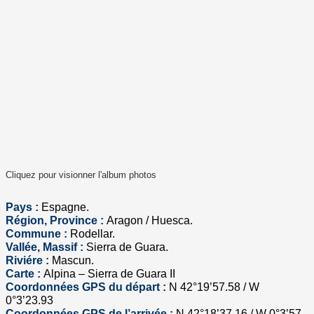
Cliquez pour visionner l'album photos
Pays :
Espagne.
Région, Province :
Aragon / Huesca.
Commune :
Rodellar.
Vallée, Massif :
Sierra de Guara.
Riviére :
Mascun.
Carte :
Alpina – Sierra de Guara II
Coordonnées GPS du départ :
N 42°19’57.58 / W
0°3’23.93
Coordonnées GPS de l’arrivée :
N 42°18’37.16 / W 0°3’57