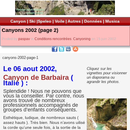
Canyon
|
Ski
|
Speleo
|
Voile
|
Autres
|
Données
|
Musica
Canyons 2002 (page 2)
Posted by
paspav
in
Conditions rencontrées
,
Canyoning
on 15 juin 2002
canyons-2002-page-1
Le 06 aout 2002,
Cliquez sur les
vignettes pour visionner
Canyon de Barbaira
(
un diaporama ou
Italie ) :
agrandir les photos.
Splendide ! Nous ne pouvons que
vous la conseiller. Par contre, nous
avons trouvé de nombreux
professionnels accompagnés de
groupes d’enfants conséquents.
Esthétique, ludique, de nombreux sauts (
assez hauts ). Très bien. Nous n’avons uilisé
la corde qu’une seule fois, à la sortie de la