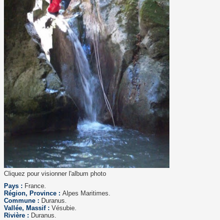
Cliquez pour visionner l'album photo
Pays :
France.
Région, Province :
Alpes Maritimes.
Commune :
Duranus.
Vallée, Massif :
Vésubie.
Rivière :
Duranus.