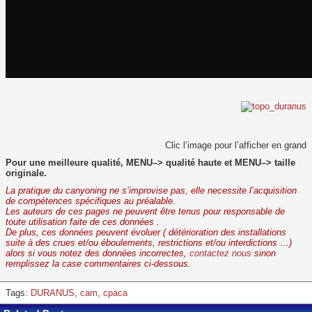
Clic l’image pour l’afficher en grand
Pour une meilleure qualité, MENU–> qualité haute et MENU–> taille
originale.
La pratique du canyoning ne s’improvise pas, elle necessite l’acquisition
de compétences spécifiques au préalable.
Les auteurs de ces pages ne peuvent être tenus pour responsable de
toute utilisation faite de ces données .
De plus, ces données peuvent évoluer ( détérioration des installations
suite à des crues et/ou éboulements, restrictions et/ou interdictions …)
alors si vous notez des données incorrectes,
contactez nous
sinon
remplissez la case commentaires ci-dessous.
Tags:
DURANUS
,
cam
,
cpaca