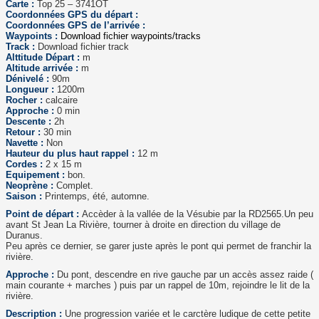
Carte :
Top 25 – 3741OT
Coordonnées GPS du départ :
Coordonnées GPS de l’arrivée :
Waypoints :
Download fichier waypoints/tracks
Track :
Download fichier track
Alttitude Départ :
m
Altitude arrivée :
m
Dénivelé :
90m
Longueur :
1200m
Rocher :
calcaire
Approche :
0 min
Descente :
2h
Retour :
30 min
Navette :
Non
Hauteur du plus haut rappel :
12 m
Cordes :
2 x 15 m
Equipement :
bon.
Neoprène :
Complet.
Saison :
Printemps, été, automne.
Point de départ :
Accèder à la vallée de la Vésubie par la RD2565.Un peu
avant St Jean La Rivière, tourner à droite en direction du village de
Duranus.
Peu après ce dernier, se garer juste après le pont qui permet de franchir la
rivière.
Approche :
Du pont, descendre en rive gauche par un accès assez raide (
main courante + marches ) puis par un rappel de 10m, rejoindre le lit de la
rivière.
Description :
Une progression variée et le carctère ludique de cette petite