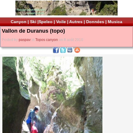
Canyon
|
Ski
|
Speleo
|
Voile
|
Autres
|
Données
|
Musica
Vallon de Duranus (topo)
Posted by
paspav
in
Topos canyon
on 8 août 2010