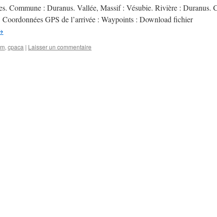
es. Commune : Duranus. Vallée, Massif : Vésubie. Rivière : Duranus. C
Coordonnées GPS de l’arrivée : Waypoints : Download fichier
→
am
,
cpaca
|
Laisser un commentaire