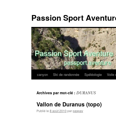
Passion Sport Aventur
canyon
Ski de randonnée
Spéléologie
Voile 
Aller
au
DURANUS
Archives par mot-clé :
contenu
Vallon de Duranus (topo)
Publié le
8 août 2010
par
paspav