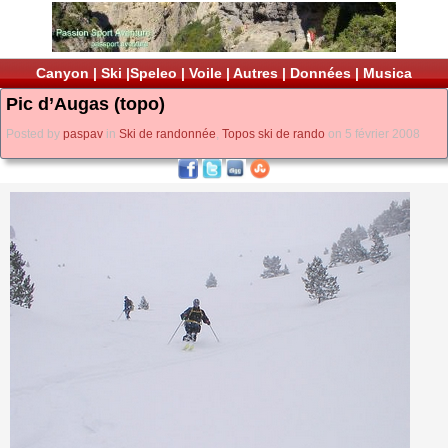
Canyon
|
Ski
|
Speleo
|
Voile
|
Autres
|
Données
|
Musica
Pic d’Augas (topo)
Posted by
paspav
in
Ski de randonnée
,
Topos ski de rando
on 5 février 2008