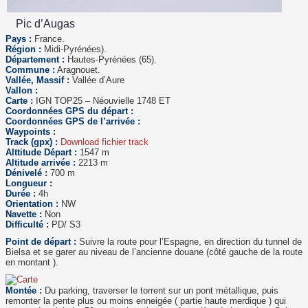
Pic d’Augas
Pays :
France.
Région :
Midi-Pyrénées).
Département :
Hautes-Pyrénées (65).
Commune :
Aragnouet.
Vallée, Massif :
Vallée d’Aure
Vallon :
Carte :
IGN TOP25 – Néouvielle 1748 ET
Coordonnées GPS du départ :
Coordonnées GPS de l’arrivée :
Waypoints :
Track (gpx) :
Download fichier track
Alttitude Départ :
1547 m
Altitude arrivée :
2213 m
Dénivelé :
700 m
Longueur :
Durée :
4h
Orientation :
NW
Navette :
Non
Difficulté :
PD/ S3
Point de départ :
Suivre la route pour l’Espagne, en direction du tunnel de
Bielsa et se garer au niveau de l’ancienne douane (côté gauche de la route
en montant ).
Montée :
Du parking, traverser le torrent sur un pont métallique, puis
remonter la pente plus ou moins enneigée ( partie haute merdique ) qui