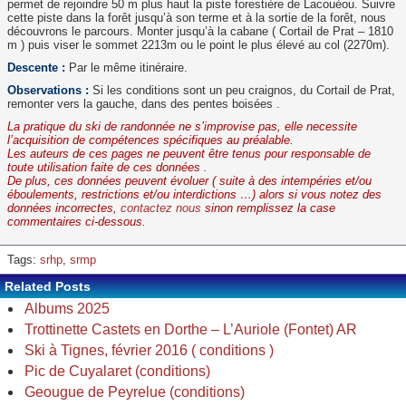
permet de rejoindre 50 m plus haut la piste forestière de Lacouéou. Suivre
cette piste dans la forêt jusqu’à son terme et à la sortie de la forêt, nous
découvrons le parcours. Monter jusqu’à la cabane ( Cortail de Prat – 1810
m ) puis viser le sommet 2213m ou le point le plus élevé au col (2270m).
Descente :
Par le même itinéraire.
Observations :
Si les conditions sont un peu craignos, du Cortail de Prat,
remonter vers la gauche, dans des pentes boisées .
La pratique du ski de randonnée ne s’improvise pas, elle necessite
l’acquisition de compétences spécifiques au préalable.
Les auteurs de ces pages ne peuvent être tenus pour responsable de
toute utilisation faite de ces données .
De plus, ces données peuvent évoluer ( suite à des intempéries et/ou
éboulements, restrictions et/ou interdictions …) alors si vous notez des
données incorrectes,
contactez nous
sinon remplissez la case
commentaires ci-dessous.
Tags:
srhp
,
srmp
Related Posts
Albums 2025
Trottinette Castets en Dorthe – L’Auriole (Fontet) AR
Ski à Tignes, février 2016 ( conditions )
Pic de Cuyalaret (conditions)
Geougue de Peyrelue (conditions)