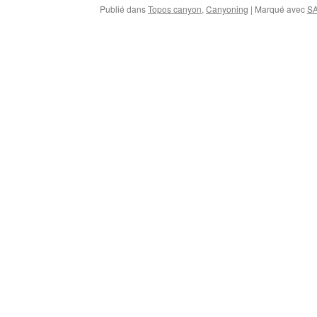
Publié dans
Topos canyon
,
Canyoning
|
Marqué avec
S