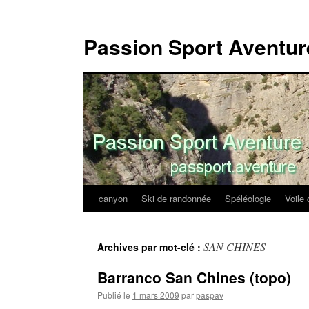
Passion Sport Aventur
canyon
Ski de randonnée
Spéléologie
Voile 
Aller
au
SAN CHINES
Archives par mot-clé :
contenu
Barranco San Chines (topo)
Publié le
1 mars 2009
par
paspav