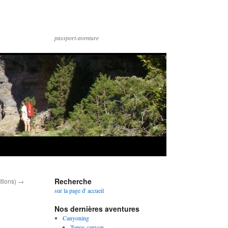
passport-aventure
Recherche
itions)
→
sur la page d' accueil
Nos dernières aventures
Canyoning
Topos canyon