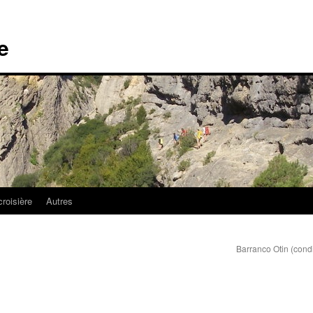
e
croisière
Autres
Barranco Otin (cond