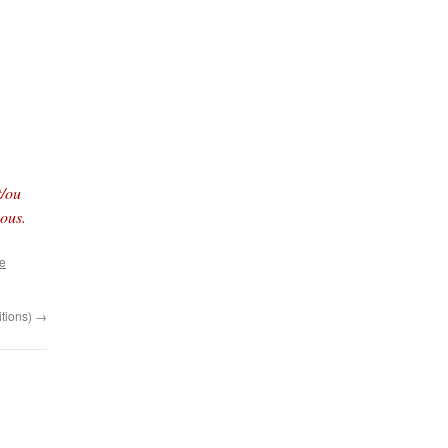
t/ou
ous.
e
itions)
→