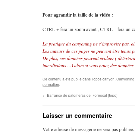
Pour agrandir la taille de la vidéo :
CTRL + fera un zoom avant , CTRL – fera un zoo
La pratique du canyoning ne s’improvise pas, ell
Les auteurs de ces pages ne peuvent être tenus po
De plus, ces données peuvent évoluer ( détériorat
interdictions …) alors si vous notez des données
Ce contenu a été publié dans
Topos canyon
,
Canyoning
permalien
.
←
Barranco de palomeras del Fornocal (topo)
Laisser un commentaire
Votre adresse de messagerie ne sera pas publiée.