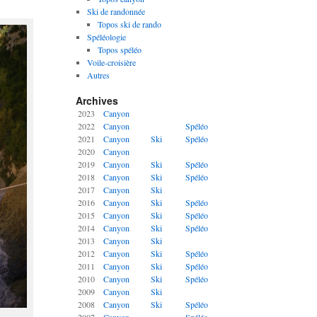
Ski de randonnée
Topos ski de rando
Spéléologie
Topos spéléo
Voile-croisière
Autres
Archives
2023
Canyon
2022
Canyon
Spéléo
2021
Canyon
Ski
Spéléo
2020
Canyon
2019
Canyon
Ski
Spéléo
2018
Canyon
Ski
Spéléo
2017
Canyon
Ski
2016
Canyon
Ski
Spéléo
2015
Canyon
Ski
Spéléo
2014
Canyon
Ski
Spéléo
2013
Canyon
Ski
2012
Canyon
Ski
Spéléo
2011
Canyon
Ski
Spéléo
2010
Canyon
Ski
Spéléo
2009
Canyon
Ski
2008
Canyon
Ski
Spéléo