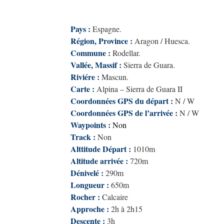
Pays :
Espagne.
Région, Province :
Aragon / Huesca.
Commune :
Rodellar.
Vallée, Massif :
Sierra de Guara.
Riviére :
Mascun.
Carte :
Alpina – Sierra de Guara II
Coordonnées GPS du départ :
N / W
Coordonnées GPS de l’arrivée :
N / W
Waypoints :
Non
Track :
Non
Alttitude Départ :
1010m
Altitude arrivée :
720m
Dénivelé :
290m
Longueur :
650m
Rocher :
Calcaire
Approche :
2h à 2h15
Descente :
3h